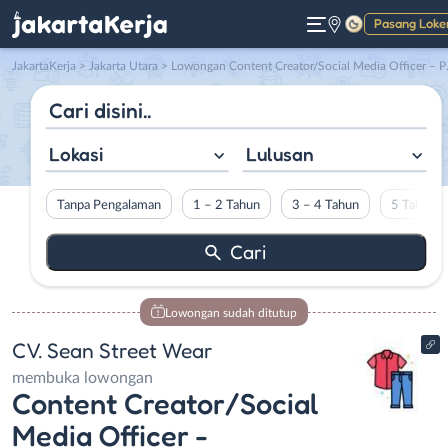
Pasang Loke
Gelap
JakartaKerja
>
Jakarta Utara
> Lowongan Content Creator/Social Media Officer – Photographer & Videographer – Live Streamer – E Commerce SPV di CV. Sean Street Wear
Lokasi
Lulusan
Tanpa Pengalaman
1 – 2 Tahun
3 – 4 Tahun
5 Tahun L
Lowongan sudah ditutup
CV. Sean Street Wear
membuka lowongan
Content Creator/Social
Media Officer -