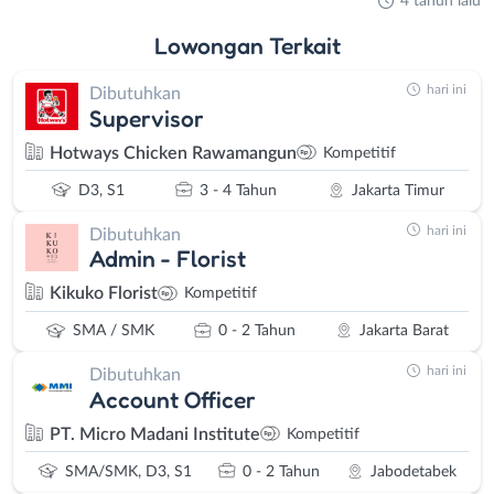
4 tahun lalu
Lowongan
Terkait
hari ini
Dibutuhkan
Supervisor
Hotways Chicken Rawamangun
Kompetitif
D3, S1
3 - 4 Tahun
Jakarta Timur
hari ini
Dibutuhkan
Admin - Florist
Kikuko Florist
Kompetitif
SMA / SMK
0 - 2 Tahun
Jakarta Barat
hari ini
Dibutuhkan
Account Officer
PT. Micro Madani Institute
Kompetitif
SMA/SMK, D3, S1
0 - 2 Tahun
Jabodetabek