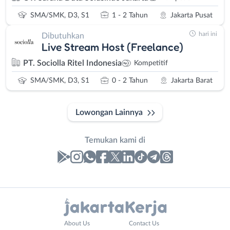
SMA/SMK, D3, S1
1 - 2 Tahun
Jakarta Pusat
hari ini
Dibutuhkan
Live Stream Host (Freelance)
PT. Sociolla Ritel Indonesia
Kompetitif
SMA/SMK, D3, S1
0 - 2 Tahun
Jakarta Barat
Lowongan Lainnya
Temukan kami di
Laporan
Lowongan
Administrasi
Bebas
Nama
About Us
Contact Us