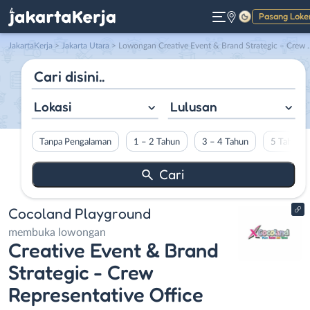
Pasang Loke
Gelap
JakartaKerja
>
Jakarta Utara
> Lowongan Creative Event & Brand Strategic – Crew Representative Office di Cocoland Playground
Lokasi
Lulusan
Tanpa Pengalaman
1 – 2 Tahun
3 – 4 Tahun
5 Tahun L
Cocoland Playground
membuka lowongan
Creative Event & Brand
Strategic - Crew
Representative Office