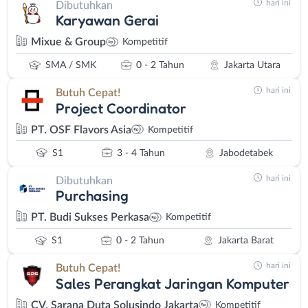
hari ini
Dibutuhkan
Karyawan Gerai
Mixue & Group
Kompetitif
SMA / SMK
0 - 2 Tahun
Jakarta Utara
hari ini
Butuh Cepat!
Project Coordinator
PT. OSF Flavors Asia
Kompetitif
S1
3 - 4 Tahun
Jabodetabek
hari ini
Dibutuhkan
Purchasing
PT. Budi Sukses Perkasa
Kompetitif
S1
0 - 2 Tahun
Jakarta Barat
hari ini
Butuh Cepat!
Sales Perangkat Jaringan Komputer
CV. Sarana Duta Solusindo Jakarta
Kompetitif