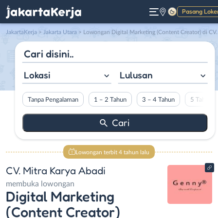
Pasang Loke
Gelap
JakartaKerja
>
Jakarta Utara
> Lowongan Digital Marketing (Content Creator) di CV. Mitra Karya Abad
Lokasi
Lulusan
Tanpa Pengalaman
1 – 2 Tahun
3 – 4 Tahun
5 Tahun L
Lowongan terbit 4 tahun lalu
CV. Mitra Karya Abadi
membuka lowongan
Digital Marketing
(Content Creator)