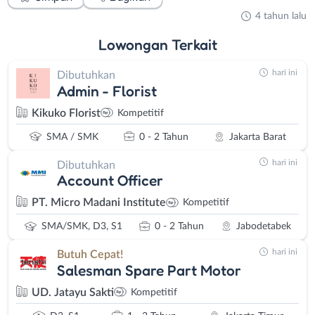
4 tahun lalu
Lowongan
Terkait
hari ini
Dibutuhkan
Admin - Florist
Kikuko Florist
Kompetitif
SMA / SMK
0 - 2 Tahun
Jakarta Barat
hari ini
Dibutuhkan
Account Officer
PT. Micro Madani Institute
Kompetitif
SMA/SMK, D3, S1
0 - 2 Tahun
Jabodetabek
hari ini
Butuh Cepat!
Salesman Spare Part Motor
UD. Jatayu Sakti
Kompetitif