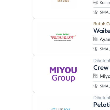
Kompe
SMA 
Butuh C
Waite
Ayam
SMA 
Dibutuh
Crew 
Miyo
SMA 
Dibutuh
Pelat