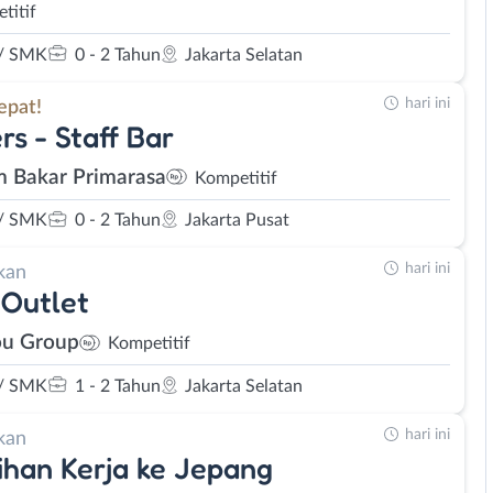
titif
/ SMK
0 - 2 Tahun
Jakarta Selatan
hari ini
epat!
rs - Staff Bar
 Bakar Primarasa
Kompetitif
/ SMK
0 - 2 Tahun
Jakarta Pusat
hari ini
kan
Outlet
u Group
Kompetitif
/ SMK
1 - 2 Tahun
Jakarta Selatan
hari ini
kan
ihan Kerja ke Jepang