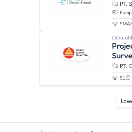
PT. 
Kompe
SMA/
Dibutuh
Proje
Surve
PT. 
S1
Low
Laporan