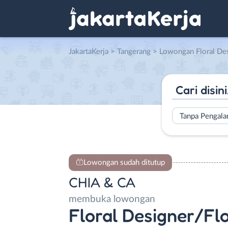
JakartaKerja
>
Tangerang
> Lowongan Floral Designer/Florist Assistant – Finance 
Tanpa Pengal
Lowongan sudah ditutup
CHIA & CA
membuka lowongan
Floral Designer/Flo