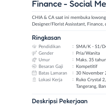
Finance - Social Me
CHIA & CA saat ini membuka lowongan
Designer/Florist Assisstant, Finance, 
Ringkasan
:
Pendidikan
SMA/K - S1/D
:
Gender
Pria/Wanita
:
Umur
Maks. 35 tahu
:
Besaran Gaji
Kompetitif
:
Batas Lamaran
30 November 
:
Lokasi Kerja
Ruko Crystal 2
Tangerang, Ba
Deskripsi
Pekerjaan