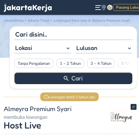
Pasang Loke
Gelap
JakartaKerja
>
Jakarta Timur
> Lowongan Host Live di Almeyra Premium Syari
Lokasi
Lulusan
Tanpa Pengalaman
1 – 2 Tahun
3 – 4 Tahun
5 Tahun L
Lowongan terbit 2 tahun lalu
Almeyra Premium Syari
membuka lowongan
Host Live