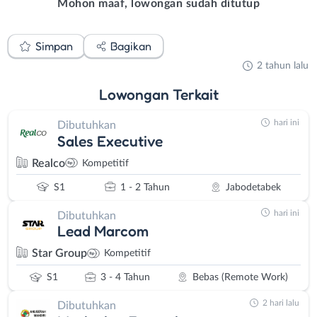
Mohon maaf, lowongan sudah ditutup
Simpan
Bagikan
2 tahun lalu
Lowongan
Terkait
hari ini
Dibutuhkan
Sales Executive
Realco
Kompetitif
S1
1 - 2 Tahun
Jabodetabek
hari ini
Dibutuhkan
Lead Marcom
Star Group
Kompetitif
S1
3 - 4 Tahun
Bebas (Remote Work)
2 hari lalu
Dibutuhkan