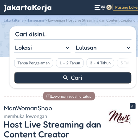
Pasang Loke
Gelap
JakartaKerja
>
Tangerang
> Lowongan Host Live Streaming dan Content Creator di ManWomanShop
Lokasi
Lulusan
Tanpa Pengalaman
1 – 2 Tahun
3 – 4 Tahun
5 Tahun L
Lowongan sudah ditutup
ManWomanShop
membuka lowongan
Host Live Streaming dan
Content Creator