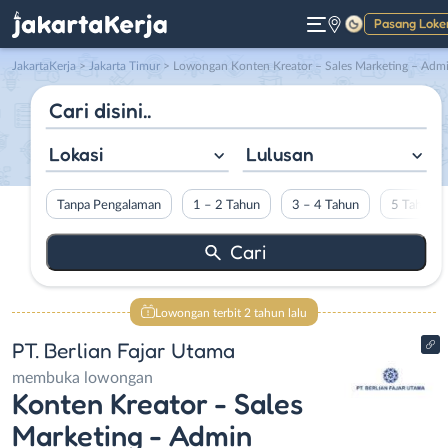
Pasang Loke
Gelap
JakartaKerja
>
Jakarta Timur
> Lowongan Konten Kreator – Sales Marketing – Admin Marketplace – Office Boy di PT. Berlian Fajar Utam
Lokasi
Lulusan
Tanpa Pengalaman
1 – 2 Tahun
3 – 4 Tahun
5 Tahun L
Lowongan terbit 2 tahun lalu
PT. Berlian Fajar Utama
membuka lowongan
Konten Kreator - Sales
Marketing - Admin