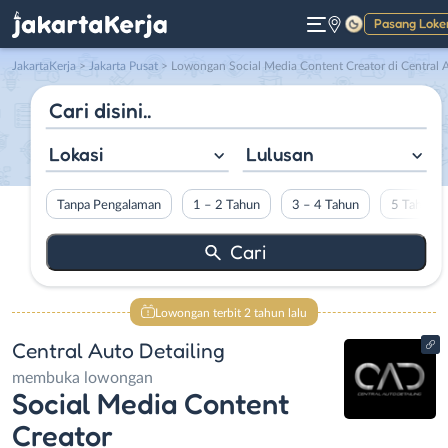
Pasang Loke
Gelap
JakartaKerja
>
Jakarta Pusat
> Lowongan Social Media Content Creator di Central Auto Detailin
Lokasi
Lulusan
Tanpa Pengalaman
1 – 2 Tahun
3 – 4 Tahun
5 Tahun L
Lowongan terbit 2 tahun lalu
Central Auto Detailing
membuka lowongan
Social Media Content
Creator