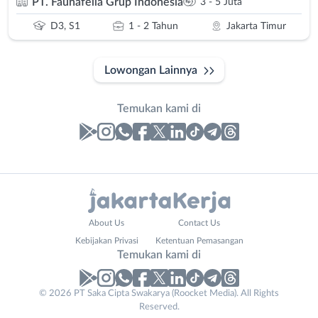
PT. Faunafella Grup Indonesia
3 - 5 Juta
D3, S1
1 - 2 Tahun
Jakarta Timur
Lowongan Lainnya
Temukan kami di
Laporan
Lowongan
Administrasi
Bebas
Nama
About Us
Contact Us
Ahli
(Remote
Lengkap
*
Kebijakan Privasi
Ketentuan Pemasangan
Gizi
Work)
Temukan kami di
Ahli
Bekasi
Kecantikan
Bogor
© 2026 PT Saka Cipta Swakarya (Roocket Media). All Rights
No. Telp /
Analis
Depok
Reserved.
Email
WhatsApp
*
*