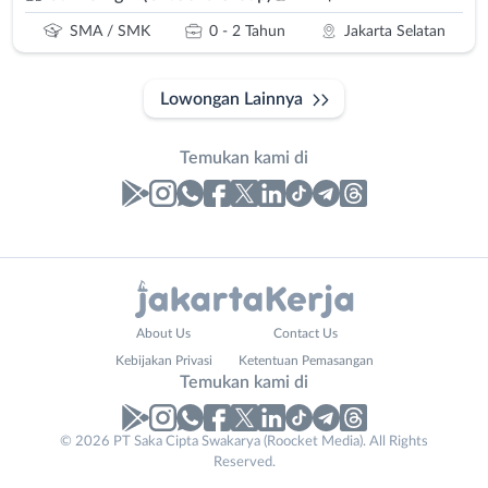
SMA / SMK
0 - 2 Tahun
Jakarta Selatan
Lowongan Lainnya
Temukan kami di
Laporan
Lowongan
Administrasi
Bebas
Phone
Nama
About Us
Contact Us
Ahli
(Remote
Number
Lengkap
*
*
Kebijakan Privasi
Ketentuan Pemasangan
Gizi
Work)
Temukan kami di
Ahli
Bekasi
Kecantikan
Bogor
© 2026 PT Saka Cipta Swakarya (Roocket Media). All Rights
No. Telp /
Analis
Depok
Reserved.
Email
WhatsApp
*
*
/
Jakarta