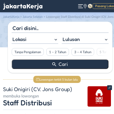
Pasang Loke
Gelap
JakartaKerja
>
Jakarta Selatan
> Lowongan Staff Distribusi di Suki Onigiri (CV. Jons Group
Lokasi
Lulusan
Tanpa Pengalaman
1 – 2 Tahun
3 – 4 Tahun
5 Tahun L
Lowongan terbit 5 bulan lalu
Suki Onigiri (CV. Jons Group)
membuka lowongan
Staff Distribusi