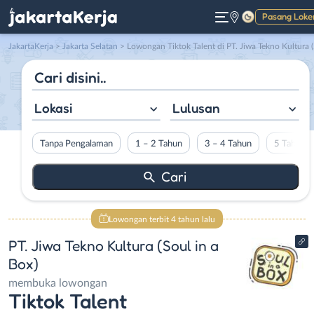
Pasang Loke
Gelap
JakartaKerja
>
Jakarta Selatan
> Lowongan Tiktok Talent di PT. Jiwa Tekno Kultura (Soul in a Box)
Lokasi
Lulusan
Tanpa Pengalaman
1 – 2 Tahun
3 – 4 Tahun
5 Tahun L
Lowongan terbit 4 tahun lalu
PT. Jiwa Tekno Kultura (Soul in a
Box)
membuka lowongan
Tiktok Talent