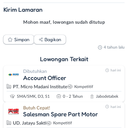
Kirim
Lamaran
Mohon maaf, lowongan sudah ditutup
Simpan
Bagikan
4 tahun lalu
Lowongan
Terkait
hari ini
Dibutuhkan
Account Officer
PT. Micro Madani Institute
Kompetitif
SMA/SMK, D3, S1
0 - 2 Tahun
Jabodetabek
hari ini
Butuh Cepat!
Salesman Spare Part Motor
UD. Jatayu Sakti
Kompetitif