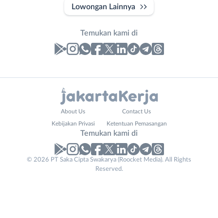
Lowongan Lainnya
Temukan kami di
Laporan
Lowongan
Administrasi
Bebas
Nama
About Us
Contact Us
Ahli
(Remote
Lengkap
*
Kebijakan Privasi
Ketentuan Pemasangan
Gizi
Work)
Temukan kami di
Ahli
Bekasi
Kecantikan
Bogor
© 2026 PT Saka Cipta Swakarya (Roocket Media). All Rights
Company
No. Telp /
Analis
Depok
Reserved.
Name
Email
WhatsApp
*
*
*
/
Jakarta
Peneliti
Barat
Kirim kode
Animator
Jakarta
Apoteker
Pusat