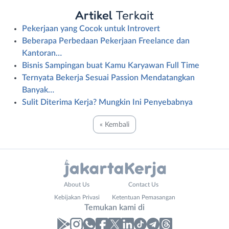
Artikel
Terkait
Pekerjaan yang Cocok untuk Introvert
Beberapa Perbedaan Pekerjaan Freelance dan
Kantoran…
Bisnis Sampingan buat Kamu Karyawan Full Time
Ternyata Bekerja Sesuai Passion Mendatangkan
Banyak…
Sulit Diterima Kerja? Mungkin Ini Penyebabnya
« Kembali
Administrasi
Bebas
About Us
Contact Us
Ahli
(Remote
Kebijakan Privasi
Ketentuan Pemasangan
Gizi
Work)
Temukan kami di
Ahli
Bekasi
Kecantikan
Bogor