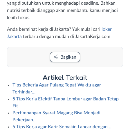
yang dibutuhkan untuk menghadapi deadline. Bahkan,
nutrisi terbaik dianggap akan membantu kamu menjadi
lebih fokus.
Anda berminat kerja di Jakarta? Yuk mulai cari
loker
Jakarta
terbaru dengan mudah di JakartaKerja.com
Bagikan
Artikel
Terkait
Tips Bekerja Agar Pulang Tepat Waktu agar
Terhindar…
5 Tips Kerja Efektif Tanpa Lembur agar Badan Tetap
Fit
Pertimbangan Syarat Magang Bisa Menjadi
Pekerjaan…
5 Tips Kerja agar Karir Semakin Lancar dengan…