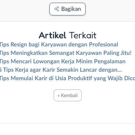
Bagikan
Artikel
Terkait
Tips Resign bagi Karyawan dengan Profesional
Tips Meningkatkan Semangat Karyawan Paling Jitu!
Tips Mencari Lowongan Kerja Minim Pengalaman
5 Tips Kerja agar Karir Semakin Lancar dengan…
Tips Memulai Karir di Usia Produktif yang Wajib Dic
« Kembali