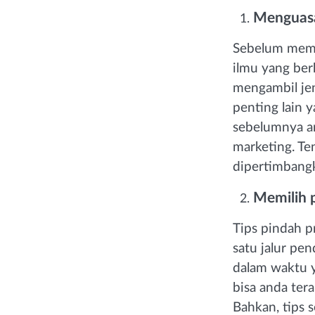
Menguasai
Sebelum memu
ilmu yang berk
mengambil jen
penting lain y
sebelumnya a
marketing. Te
dipertimbang
Memilih p
Tips pindah p
satu jalur pe
dalam waktu ya
bisa anda ter
Bahkan, tips 