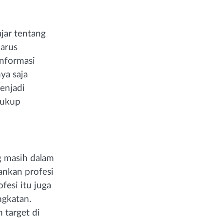
jar tentang
harus
informasi
nya saja
enjadi
cukup
g masih dalam
ankan profesi
fesi itu juga
ngkatan.
 target di