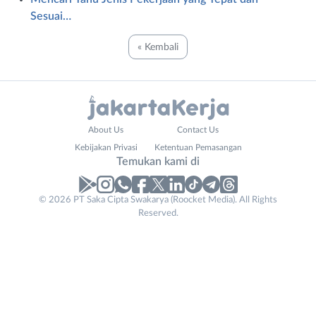
Sesuai…
« Kembali
Administrasi
Bebas
About Us
Contact Us
Ahli
(Remote
Kebijakan Privasi
Ketentuan Pemasangan
Gizi
Work)
Temukan kami di
Ahli
Bekasi
Kecantikan
Bogor
© 2026 PT Saka Cipta Swakarya (Roocket Media). All Rights
Analis
Depok
Reserved.
/
Jakarta
Peneliti
Barat
Animator
Jakarta
Apoteker
Pusat
Arsitek
Jakarta
Asisten
Selatan