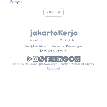
Banyak…
« Kembali
Administrasi
Bebas
About Us
Contact Us
Ahli
(Remote
Kebijakan Privasi
Ketentuan Pemasangan
Gizi
Work)
Temukan kami di
Ahli
Bekasi
Kecantikan
Bogor
© 2026 PT Saka Cipta Swakarya (Roocket Media). All Rights
Analis
Depok
Reserved.
/
Jakarta
Peneliti
Barat
Animator
Jakarta
Apoteker
Pusat
Arsitek
Jakarta
Asisten
Selatan
Baker
Jakarta