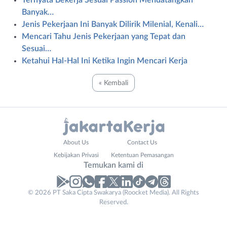
Ternyata Bekerja Sesuai Passion Mendatangkan
Banyak…
Jenis Pekerjaan Ini Banyak Dilirik Milenial, Kenali…
Mencari Tahu Jenis Pekerjaan yang Tepat dan
Sesuai…
Ketahui Hal-Hal Ini Ketika Ingin Mencari Kerja
« Kembali
Administrasi
Bebas
About Us
Contact Us
Ahli
(Remote
Kebijakan Privasi
Ketentuan Pemasangan
Gizi
Work)
Temukan kami di
Ahli
Bekasi
Kecantikan
Bogor
© 2026 PT Saka Cipta Swakarya (Roocket Media). All Rights
Analis
Depok
Reserved.
/
Jakarta
Peneliti
Barat