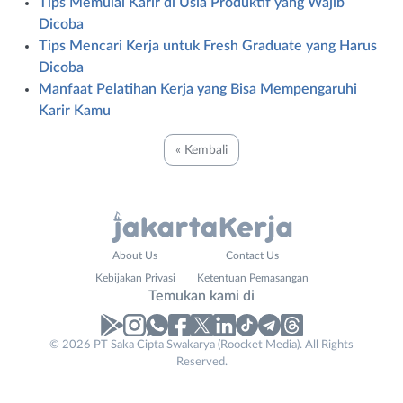
Tips Memulai Karir di Usia Produktif yang Wajib
Dicoba
Tips Mencari Kerja untuk Fresh Graduate yang Harus
Dicoba
Manfaat Pelatihan Kerja yang Bisa Mempengaruhi
Karir Kamu
« Kembali
Administrasi
Bebas
About Us
Contact Us
Ahli
(Remote
Kebijakan Privasi
Ketentuan Pemasangan
Gizi
Work)
Temukan kami di
Ahli
Bekasi
Kecantikan
Bogor
© 2026 PT Saka Cipta Swakarya (Roocket Media). All Rights
Analis
Depok
Reserved.
/
Jakarta
Peneliti
Barat