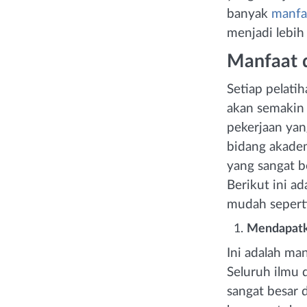
banyak
manfaa
menjadi lebih 
Manfaat d
Setiap pelati
akan semakin
pekerjaan yang
bidang akadem
yang sangat 
Berikut ini a
mudah seperti
Mendapatk
Ini adalah ma
Seluruh ilmu 
sangat besar d