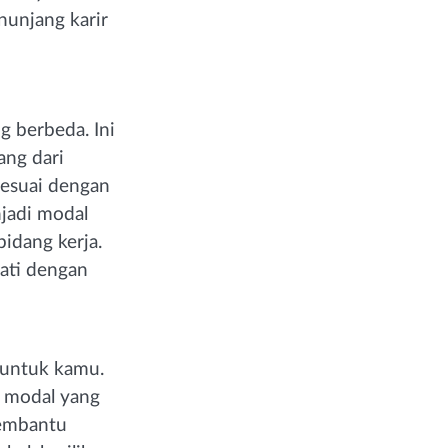
unjang karir
g berbeda. Ini
ng dari
 sesuai dengan
njadi modal
idang kerja.
ati dengan
 untuk kamu.
i modal yang
 membantu