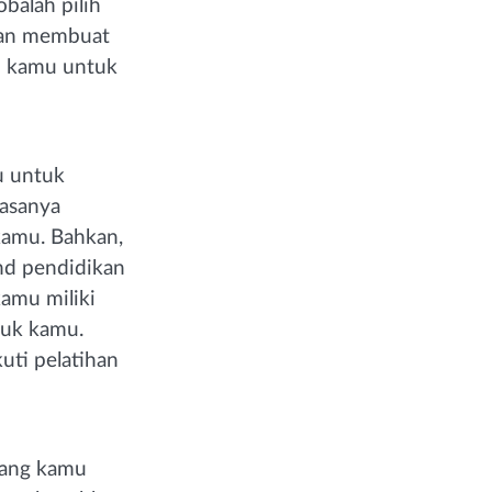
balah pilih
akan membuat
u kamu untuk
u untuk
iasanya
 kamu. Bahkan,
und pendidikan
kamu miliki
tuk kamu.
uti pelatihan
yang kamu