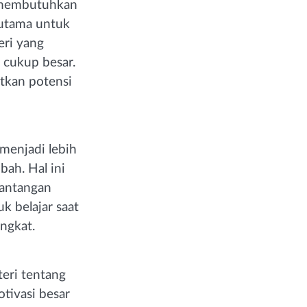
a membutuhkan
 utama untuk
eri yang
 cukup besar.
tkan potensi
 menjadi lebih
bah. Hal ini
tantangan
k belajar saat
ngkat.
teri tentang
tivasi besar