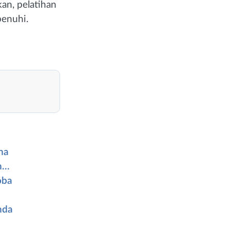
an, pelatihan
penuhi.
na
n…
oba
nda