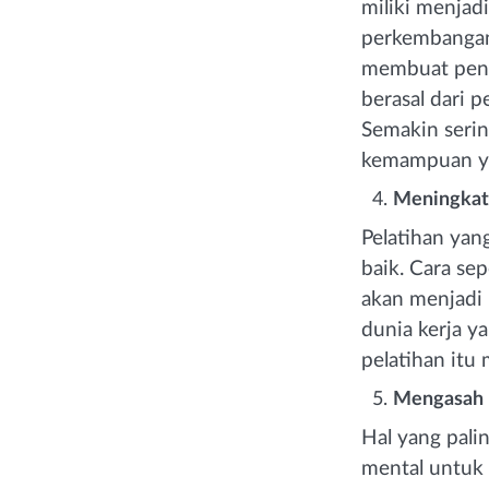
miliki menjad
perkembangan 
membuat penin
berasal dari 
Semakin seri
kemampuan ya
Meningkatk
Pelatihan yan
baik. Cara se
akan menjadi
dunia kerja y
pelatihan itu
Mengasah 
Hal yang palin
mental untuk 