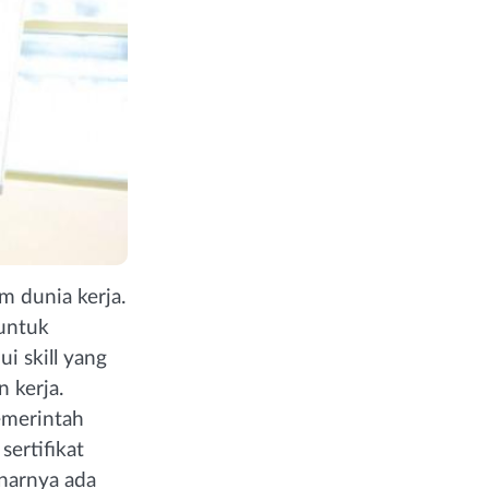
m dunia kerja.
untuk
i skill yang
n kerja.
pemerintah
ertifikat
narnya ada