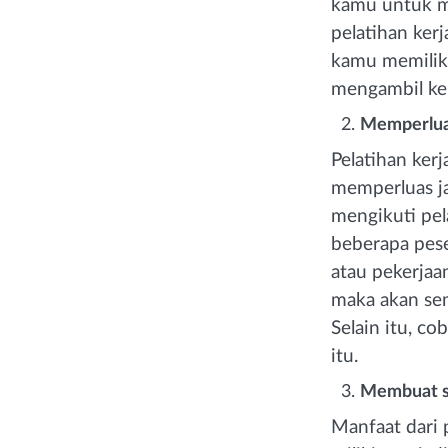
kamu untuk me
pelatihan ker
kamu memiliki
mengambil kep
Memperlua
Pelatihan ke
memperluas ja
mengikuti pel
beberapa pese
atau pekerjaa
maka akan se
Selain itu, c
itu.
Membuat sk
Manfaat dari