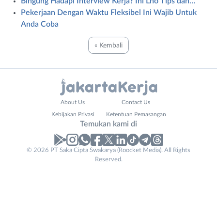
Bingung Hadapi Interview Kerja? Ini Lho Tips dan…
Pekerjaan Dengan Waktu Fleksibel Ini Wajib Untuk
Anda Coba
« Kembali
Administrasi
Bebas
About Us
Contact Us
Ahli
(Remote
Kebijakan Privasi
Ketentuan Pemasangan
Gizi
Work)
Temukan kami di
Ahli
Bekasi
Kecantikan
Bogor
© 2026 PT Saka Cipta Swakarya (Roocket Media). All Rights
Analis
Depok
Reserved.
/
Jakarta
Peneliti
Barat
Animator
Jakarta
Apoteker
Pusat
Arsitek
Jakarta