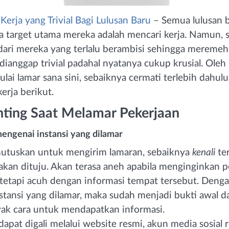
Kerja yang Trivial Bagi Lulusan Baru
– Semua lulusan b
 target utama mereka adalah mencari kerja. Namun, 
dari mereka yang terlalu berambisi sehingga mereme
 dianggap trivial padahal nyatanya cukup krusial. Oleh 
ai lamar sana sini, sebaiknya cermati terlebih dahul
erja berikut.
nting Saat Melamar Pekerjaan
mengenai instansi yang dilamar
tuskan untuk mengirim lamaran, sebaiknya
kenali
ter
 akan dituju. Akan terasa aneh apabila menginginkan p
tetapi acuh dengan informasi tempat tersebut. Deng
nstansi yang dilamar, maka sudah menjadi bukti awal da
ak cara untuk mendapatkan informasi.
apat digali melalui website resmi, akun media sosial r