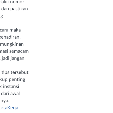
elalui nomor
 dan pastikan
ng
ncara maka
ehadiran.
kemungkinan
rmasi semacam
 jadi jangan
tips tersebut
ukup penting
 instansi
 dari awal
tnya.
artaKerja