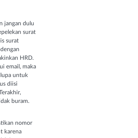
n jangan dulu
epelekan surat
is surat
i dengan
yakinkan HRD.
ui email, maka
 lupa untuk
s diisi
Terakhir,
tidak buram.
astikan nomor
ut karena