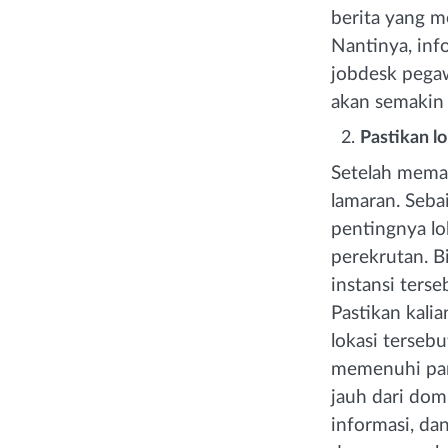
berita yang m
Nantinya, info
jobdesk pegaw
akan semakin
Pastikan lo
Setelah meman
lamaran. Sebai
pentingnya lo
perekrutan. B
instansi terse
Pastikan kal
lokasi terseb
memenuhi pang
jauh dari domi
informasi, da