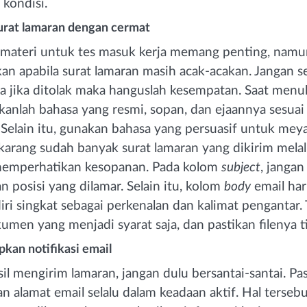
 kondisi.
urat lamaran dengan cermat
 materi untuk tes masuk kerja memang penting, namu
an apabila surat lamaran masih acak-acakan. Jangan s
a jika ditolak maka hanguslah kesempatan. Saat menul
kanlah bahasa yang resmi, sopan, dan ejaannya sesua
 Selain itu, gunakan bahasa yang persuasif untuk me
arang sudah banyak surat lamaran yang dikirim melal
 memperhatikan kesopanan. Pada kolom
subject
, jangan
posisi yang dilamar. Selain itu, kolom
body
email haru
ri singkat sebagai perkenalan dan kalimat pengantar. 
umen yang menjadi syarat saja, dan pastikan filenya 
pkan notifikasi email
sil mengirim lamaran, jangan dulu bersantai-santai. P
 alamat email selalu dalam keadaan aktif. Hal terseb