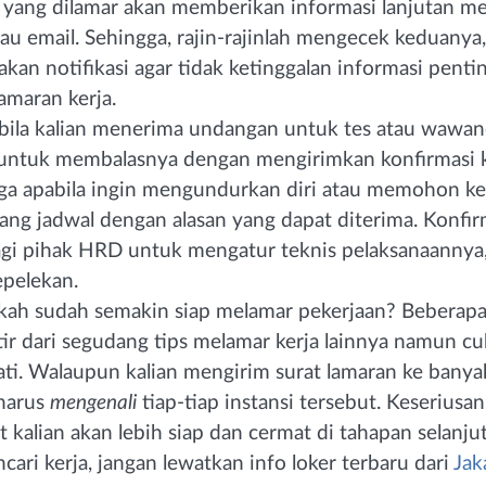
i yang dilamar akan memberikan informasi lanjutan m
u email. Sehingga, rajin-rajinlah mengecek keduanya,
kan notifikasi agar tidak ketinggalan informasi penti
maran kerja.
bila kalian menerima undangan untuk tes atau wawa
 untuk membalasnya dengan mengirimkan konfirmasi k
uga apabila ingin mengundurkan diri atau memohon 
ang jadwal dengan alasan yang dapat diterima. Konfi
agi pihak HRD untuk mengatur teknis pelaksanaannya,
pelekan.
kah sudah semakin siap melamar pekerjaan? Beberapa 
tir dari segudang tips melamar kerja lainnya namun c
ti. Walaupun kalian mengirim surat lamaran ke banyak
harus
mengenali
tiap-tiap instansi tersebut. Keseriusan
kalian akan lebih siap dan cermat di tahapan selanju
cari kerja, jangan lewatkan info loker terbaru dari
Jak