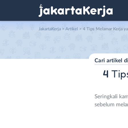
JakartaKerja
>
Artikel
> 4 Tips Melamar Kerja yang Trivi
4
Tips
Seringkali ka
sebelum mela