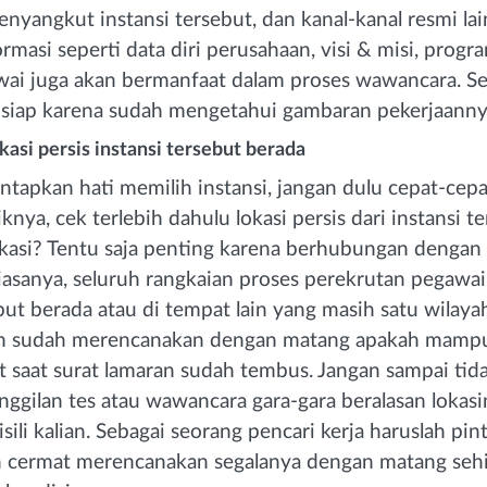
enyangkut instansi tersebut, dan kanal-kanal resmi lai
rmasi seperti data diri perusahaan, visi & misi, progr
ai juga akan bermanfaat dalam proses wawancara. Sela
 siap karena sudah mengetahui gambaran pekerjaanny
kasi persis instansi tersebut berada
tapkan hati memilih instansi, jangan dulu cepat-cep
knya, cek terlebih dahulu lokasi persis dari instansi t
kasi? Tentu saja penting karena berhubungan dengan
iasanya, seluruh rangkaian proses perekrutan pegawai
but berada atau di tempat lain yang masih satu wilaya
ian sudah merencanakan dengan matang apakah mamp
ut saat surat lamaran sudah tembus. Jangan sampai tida
gilan tes atau wawancara gara-gara beralasan lokasin
sili kalian. Sebagai seorang pencari kerja haruslah pin
n cermat merencanakan segalanya dengan matang sehi