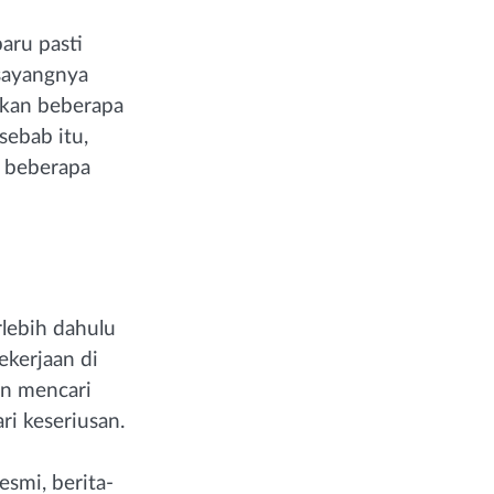
aru pasti
sayangnya
hkan beberapa
sebab itu,
u beberapa
lebih dahulu
ekerjaan di
an mencari
ri keseriusan.
esmi, berita-