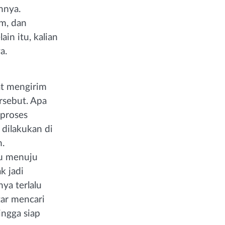
nnya.
am, dan
in itu, kalian
a.
at mengirim
ersebut. Apa
 proses
 dilakukan di
h.
u menuju
k jadi
ya terlalu
tar mencari
ngga siap