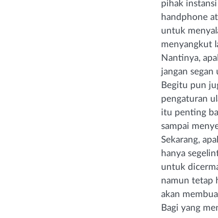
pihak instans
handphone ata
untuk menyala
menyangkut la
Nantinya, apa
jangan segan
Begitu pun j
pengaturan ul
itu penting b
sampai menye
Sekarang, apa
hanya segelin
untuk dicerma
namun tetap 
akan membuat 
Bagi yang men