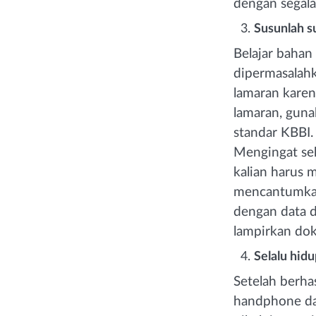
dengan segala
Susunlah s
Belajar bahan
dipermasalahk
lamaran karen
lamaran, guna
standar KBBI.
Mengingat sek
kalian harus
mencantumkan 
dengan data di
lampirkan dok
Selalu hidu
Setelah berha
handphone dan