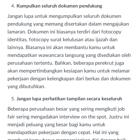
Kumpulkan seluruh dokumen pendukung
Jangan lupa untuk mengumpulkan seluruh dokumen
pendukung yang memang disertakan dalam mengajukan
lamaran. Dokumen ini biasanya terdiri dari fotocopy
identitas, fotocopy surat kelulusan atau ijazah dan
lainnya. Biasanya ini akan membantu kamu untuk
mendapatkan wawancara langsung yang disediakan oleh
perusahaan tertentu. Bahkan, beberapa perekrut juga
akan mempertimbangkan kesiapan kamu untuk melamar
pekerjaan dengan kelengkapan dari berkas dan dokumen
yang dibutuhkan.
Jangan lupa perhatikan tampilan secara keseluruh
Beberapa perusahaan besar yang sering mengikuti job
fair sering mengadakan interview on the spot. Justru ini
menjadi peluang yang besar bagi kamu untuk
mendapatkan pekerjaan dengan cepat. Hal ini yang