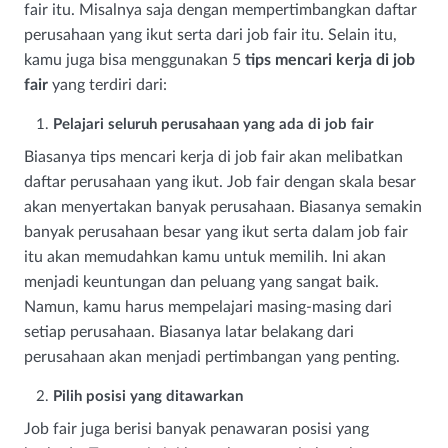
fair itu. Misalnya saja dengan mempertimbangkan daftar
perusahaan yang ikut serta dari job fair itu. Selain itu,
kamu juga bisa menggunakan 5
tips mencari kerja di job
fair
yang terdiri dari:
Pelajari seluruh perusahaan yang ada di job fair
Biasanya tips mencari kerja di job fair akan melibatkan
daftar perusahaan yang ikut. Job fair dengan skala besar
akan menyertakan banyak perusahaan. Biasanya semakin
banyak perusahaan besar yang ikut serta dalam job fair
itu akan memudahkan kamu untuk memilih. Ini akan
menjadi keuntungan dan peluang yang sangat baik.
Namun, kamu harus mempelajari masing-masing dari
setiap perusahaan. Biasanya latar belakang dari
perusahaan akan menjadi pertimbangan yang penting.
Pilih posisi yang ditawarkan
Job fair juga berisi banyak penawaran posisi yang