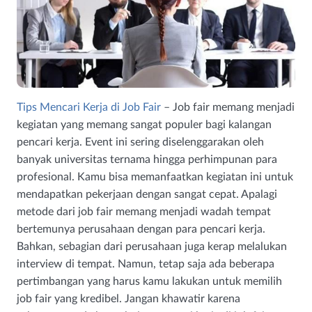
Tips Mencari Kerja di Job Fair
– Job fair memang menjadi
kegiatan yang memang sangat populer bagi kalangan
pencari kerja. Event ini sering diselenggarakan oleh
banyak universitas ternama hingga perhimpunan para
profesional. Kamu bisa memanfaatkan kegiatan ini untuk
mendapatkan pekerjaan dengan sangat cepat. Apalagi
metode dari job fair memang menjadi wadah tempat
bertemunya perusahaan dengan para pencari kerja.
Bahkan, sebagian dari perusahaan juga kerap melalukan
interview di tempat. Namun, tetap saja ada beberapa
pertimbangan yang harus kamu lakukan untuk memilih
job fair yang kredibel. Jangan khawatir karena