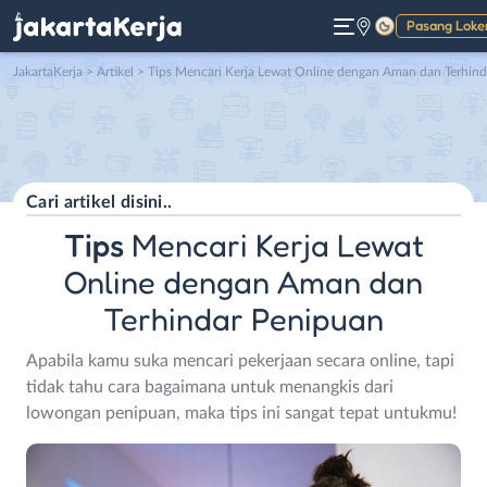
Pasang Loke
Gelap
JakartaKerja
>
Artikel
> Tips Mencari Kerja Lewat Online dengan Aman dan Terhindar Penipuan
Tips
Mencari Kerja Lewat
Online dengan Aman dan
Terhindar Penipuan
Apabila kamu suka mencari pekerjaan secara online, tapi
tidak tahu cara bagaimana untuk menangkis dari
lowongan penipuan, maka tips ini sangat tepat untukmu!