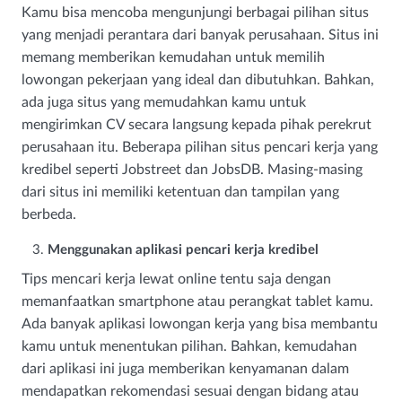
Kamu bisa mencoba mengunjungi berbagai pilihan situs
yang menjadi perantara dari banyak perusahaan. Situs ini
memang memberikan kemudahan untuk memilih
lowongan pekerjaan yang ideal dan dibutuhkan. Bahkan,
ada juga situs yang memudahkan kamu untuk
mengirimkan CV secara langsung kepada pihak perekrut
perusahaan itu. Beberapa pilihan situs pencari kerja yang
kredibel seperti Jobstreet dan JobsDB. Masing-masing
dari situs ini memiliki ketentuan dan tampilan yang
berbeda.
Menggunakan aplikasi pencari kerja kredibel
Tips mencari kerja lewat online tentu saja dengan
memanfaatkan smartphone atau perangkat tablet kamu.
Ada banyak aplikasi lowongan kerja yang bisa membantu
kamu untuk menentukan pilihan. Bahkan, kemudahan
dari aplikasi ini juga memberikan kenyamanan dalam
mendapatkan rekomendasi sesuai dengan bidang atau