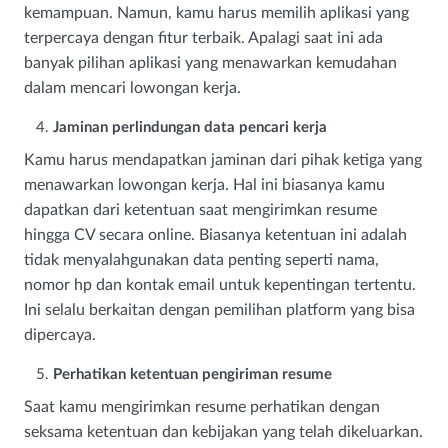
kemampuan. Namun, kamu harus memilih aplikasi yang
terpercaya dengan fitur terbaik. Apalagi saat ini ada
banyak pilihan aplikasi yang menawarkan kemudahan
dalam mencari lowongan kerja.
Jaminan perlindungan data pencari kerja
Kamu harus mendapatkan jaminan dari pihak ketiga yang
menawarkan lowongan kerja. Hal ini biasanya kamu
dapatkan dari ketentuan saat mengirimkan resume
hingga CV secara online. Biasanya ketentuan ini adalah
tidak menyalahgunakan data penting seperti nama,
nomor hp dan kontak email untuk kepentingan tertentu.
Ini selalu berkaitan dengan pemilihan platform yang bisa
dipercaya.
Perhatikan ketentuan pengiriman resume
Saat kamu mengirimkan resume perhatikan dengan
seksama ketentuan dan kebijakan yang telah dikeluarkan.