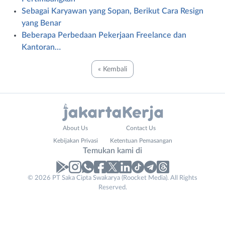
Sebagai Karyawan yang Sopan, Berikut Cara Resign
yang Benar
Beberapa Perbedaan Pekerjaan Freelance dan
Kantoran…
« Kembali
Administrasi
Bebas
About Us
Contact Us
Ahli
(Remote
Kebijakan Privasi
Ketentuan Pemasangan
Gizi
Work)
Temukan kami di
Ahli
Bekasi
Kecantikan
Bogor
© 2026 PT Saka Cipta Swakarya (Roocket Media). All Rights
Analis
Depok
Reserved.
/
Jakarta
Peneliti
Barat
Animator
Jakarta